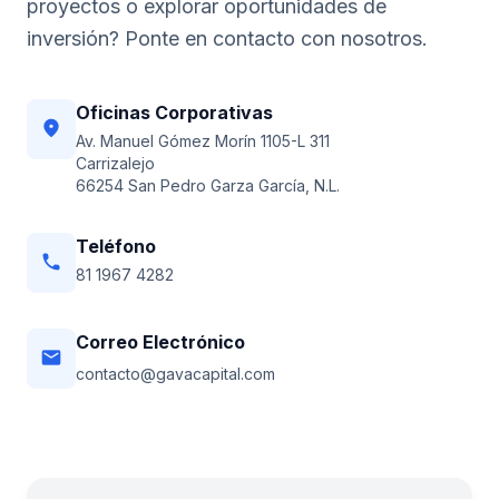
proyectos o explorar oportunidades de
inversión? Ponte en contacto con nosotros.
Oficinas Corporativas
location_on
Av. Manuel Gómez Morín 1105-L 311
Carrizalejo
66254 San Pedro Garza García, N.L.
Teléfono
phone
81 1967 4282
Correo Electrónico
email
contacto@gavacapital.com