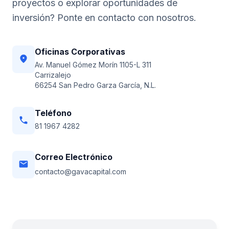
proyectos o explorar oportunidades de
inversión? Ponte en contacto con nosotros.
Oficinas Corporativas
location_on
Av. Manuel Gómez Morín 1105-L 311
Carrizalejo
66254 San Pedro Garza García, N.L.
Teléfono
phone
81 1967 4282
Correo Electrónico
email
contacto@gavacapital.com