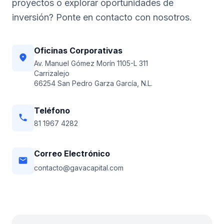
proyectos o explorar oportunidades de
inversión? Ponte en contacto con nosotros.
Oficinas Corporativas
location_on
Av. Manuel Gómez Morín 1105-L 311
Carrizalejo
66254 San Pedro Garza García, N.L.
Teléfono
phone
81 1967 4282
Correo Electrónico
email
contacto@gavacapital.com