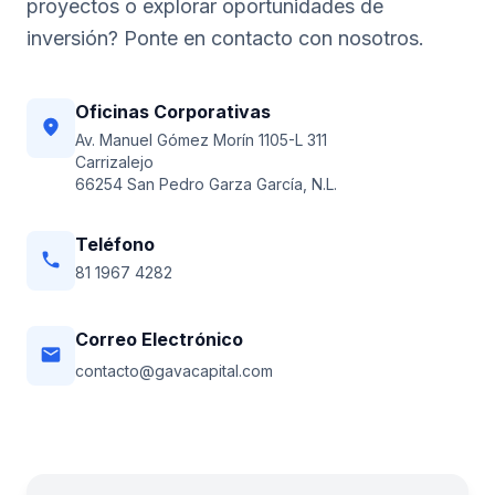
proyectos o explorar oportunidades de
inversión? Ponte en contacto con nosotros.
Oficinas Corporativas
location_on
Av. Manuel Gómez Morín 1105-L 311
Carrizalejo
66254 San Pedro Garza García, N.L.
Teléfono
phone
81 1967 4282
Correo Electrónico
email
contacto@gavacapital.com