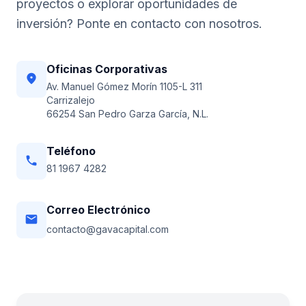
proyectos o explorar oportunidades de
inversión? Ponte en contacto con nosotros.
Oficinas Corporativas
location_on
Av. Manuel Gómez Morín 1105-L 311
Carrizalejo
66254 San Pedro Garza García, N.L.
Teléfono
phone
81 1967 4282
Correo Electrónico
email
contacto@gavacapital.com