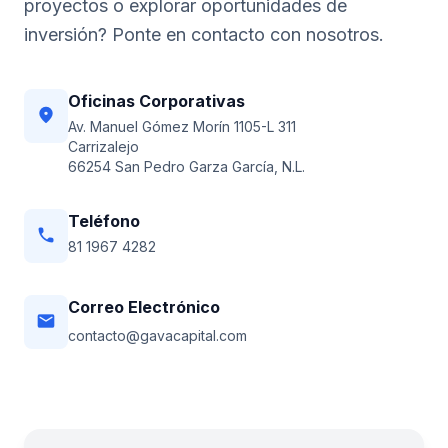
proyectos o explorar oportunidades de
inversión? Ponte en contacto con nosotros.
Oficinas Corporativas
location_on
Av. Manuel Gómez Morín 1105-L 311
Carrizalejo
66254 San Pedro Garza García, N.L.
Teléfono
phone
81 1967 4282
Correo Electrónico
email
contacto@gavacapital.com