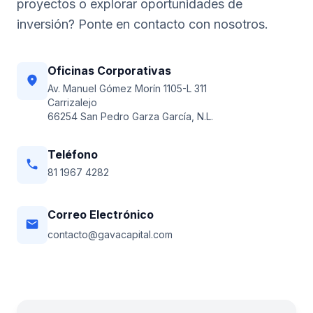
proyectos o explorar oportunidades de
inversión? Ponte en contacto con nosotros.
Oficinas Corporativas
location_on
Av. Manuel Gómez Morín 1105-L 311
Carrizalejo
66254 San Pedro Garza García, N.L.
Teléfono
phone
81 1967 4282
Correo Electrónico
email
contacto@gavacapital.com