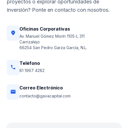
proyectos o explorar oportunidades de
inversión? Ponte en contacto con nosotros.
Oficinas Corporativas
location_on
Av. Manuel Gómez Morín 1105-L 311
Carrizalejo
66254 San Pedro Garza García, N.L.
Teléfono
phone
81 1967 4282
Correo Electrónico
email
contacto@gavacapital.com