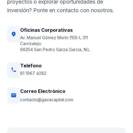
proyectos o explorar oportunidades de
inversión? Ponte en contacto con nosotros.
Oficinas Corporativas
location_on
Av. Manuel Gómez Morín 1105-L 311
Carrizalejo
66254 San Pedro Garza García, N.L.
Teléfono
phone
81 1967 4282
Correo Electrónico
email
contacto@gavacapital.com