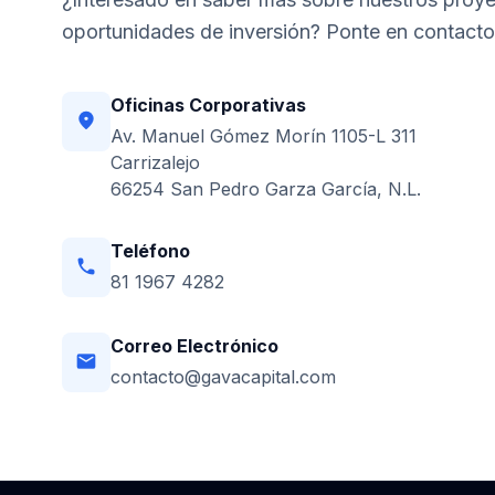
oportunidades de inversión? Ponte en contacto
Oficinas Corporativas
location_on
Av. Manuel Gómez Morín 1105-L 311
Carrizalejo
66254 San Pedro Garza García, N.L.
Teléfono
phone
81 1967 4282
Correo Electrónico
email
contacto@gavacapital.com