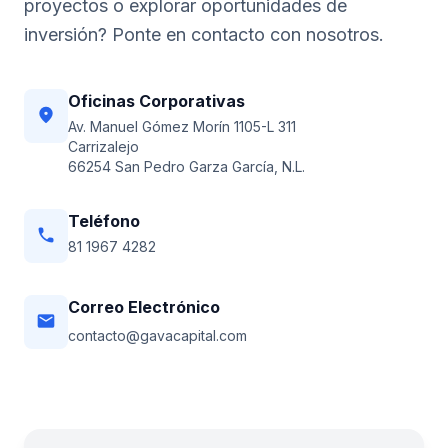
proyectos o explorar oportunidades de
inversión? Ponte en contacto con nosotros.
Oficinas Corporativas
location_on
Av. Manuel Gómez Morín 1105-L 311
Carrizalejo
66254 San Pedro Garza García, N.L.
Teléfono
phone
81 1967 4282
Correo Electrónico
email
contacto@gavacapital.com