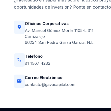
oportunidades de inversión? Ponte en contacto
Oficinas Corporativas
location_on
Av. Manuel Gómez Morín 1105-L 311
Carrizalejo
66254 San Pedro Garza García, N.L.
Teléfono
phone
81 1967 4282
Correo Electrónico
email
contacto@gavacapital.com